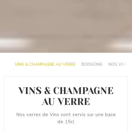
VINS & CHAMPAGNE AU VERRE
BOISSONS
NOS VINS 
VINS & CHAMPAGNE
AU VERRE
Nos verres de Vins sont servis sur une base
de 15cl