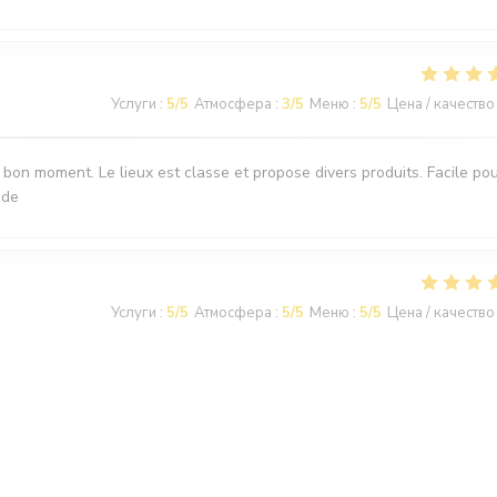
Услуги
:
5
/5
Атмосфера
:
3
/5
Меню
:
5
/5
Цена / качество
 bon moment. Le lieux est classe et propose divers produits. Facile po
nde
Услуги
:
5
/5
Атмосфера
:
5
/5
Меню
:
5
/5
Цена / качество
onnel trés attentionné Nous y retournerons
runch vous ait plut. Nous serions enchanté de vous accueillir de nouv