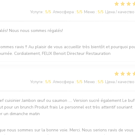
Услуги
:
5
/5
Атмосфера
:
5
/5
Меню
:
5
/5
Цена / качество
salés! Nous nous sommes régalés!
es ravis !! Au plaisir de vous accueillir très bientôt et pourquoi pou
journée. Cordialement, FELIX Benoit Directeur Restauration
Услуги
:
5
/5
Атмосфера
:
5
/5
Меню
:
5
/5
Цена / качество
f cuisinier Jambon œuf ou saumon …. Version sucré également Le buf
t pour un brunch Produit frais Le personnel est très attentif souriant
er un dimanche matin
que nous sommes sur la bonne voie. Merci. Nous serions ravis de vous