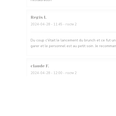
Regis
I
2024-04-28
- 11:45 - гости 2
Du coup c'était le lancement du brunch et ce fut un
garer et le personnel est au petit soin. Je recomma
claude
F
2024-04-28
- 12:00 - гости 2
Trés bon brunch varié avec des produits frais Pers
LE CORRIDOR
ответил(а) на этот отзыв
Monsieur Fradin, Nous sommes ravis que notre 1er b
Cordialement, FELIX benoit Directeur Restauration