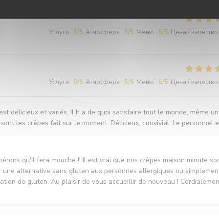
Услуги
:
5
/5
Атмосфера
:
5
/5
Меню
:
5
/5
Цена / качество
Услуги
:
5
/5
Атмосфера
:
5
/5
Меню
:
5
/5
Цена / качество
t délicieux et variés. Il h a de quoi satisfaire tout le monde, même un
 sont les crêpes fait sur le moment. Délicieux, convivial. Le personnel e
rons qu'il fera mouche !! Il est vrai que nos crêpes maison minute so
er une alternative sans gluten aux personnes allergiques ou simplemen
ion de gluten. Au plaisir de vous accueillir de nouveau ! Cordialemen