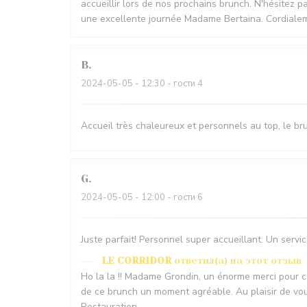
accueillir lors de nos prochains brunch. N'hésitez p
une excellente journée Madame Bertaina. Cordialem
B
2024-05-05
- 12:30 - гости 4
Accueil très chaleureux et personnels au top, le bru
G
2024-05-05
- 12:00 - гости 6
Juste parfait! Personnel super accueillant. Un servi
LE CORRIDOR
ответил(а) на этот отзыв
Ho la la !! Madame Grondin, un énorme merci pour c
de ce brunch un moment agréable. Au plaisir de vou
Restauration