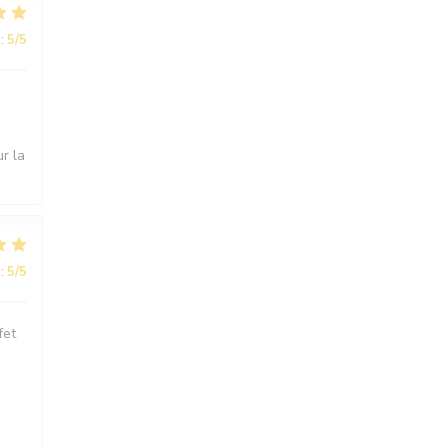
:
5
/5
r la
:
5
/5
fet