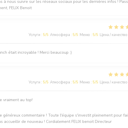
as à nous suivre sur les réseaux sociaux pour les dernières infos ! Pas
ent, FELIX Benoit
Услуги
:
5
/5
Атмосфера
:
5
/5
Меню
:
5
/5
Цена / качество
nch était incroyable ! Merci beaucoup :)
Услуги
:
5
/5
Атмосфера
:
5
/5
Меню
:
5
/5
Цена / качество
ce vraiment au top!
e généreux commentaire ! Toute l'équipe s'investit pleinement pour fai
s accueillir de nouveau ! Cordialement FELIX benoit Directeur