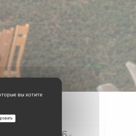
оторые вы хотите
ровать
4.6