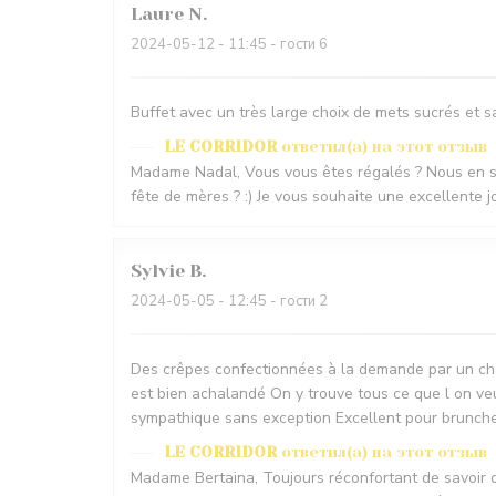
Laure
N
2024-05-12
- 11:45 - гости 6
Buffet avec un très large choix de mets sucrés et 
LE CORRIDOR
ответил(а) на этот отзыв
Madame Nadal, Vous vous êtes régalés ? Nous en somm
fête de mères ? :) Je vous souhaite une excellente 
Sylvie
B
2024-05-05
- 12:45 - гости 2
Des crêpes confectionnées à la demande par un che
est bien achalandé On y trouve tous ce que l on veu
sympathique sans exception Excellent pour brunch
LE CORRIDOR
ответил(а) на этот отзыв
Madame Bertaina, Toujours réconfortant de savoir 