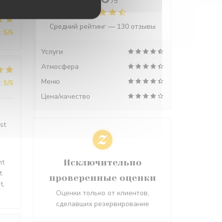
/5
Средний рейтинг —
130 отзывы
:
5
/5
Услуги
Атмосфера
Меню
:
5
/5
Цена/качество
st
Исключительно
nt
t
проверенные оценки
t,
Оценки только от клиентов,
сделавших резервирование