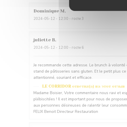
Dominique
M
2024-05-12
- 12:30 - гости 3
juliette
B
2024-05-12
- 12:00 - гости 6
Je recommande cette adresse. Le brunch à volonté es
stand de pâtisseries sans gluten. Et le petit plus ce
attentionné, souriant et efficace.
LE CORRIDOR
ответил(а) на этот отзыв
Madame Boisier, Votre commentaire nous ravi et espé
plébiscitées ! Il est important pour nous de propos
aux personnes désireuses de ralentir leur consommat
FELIX Benoit Directeur Restauration