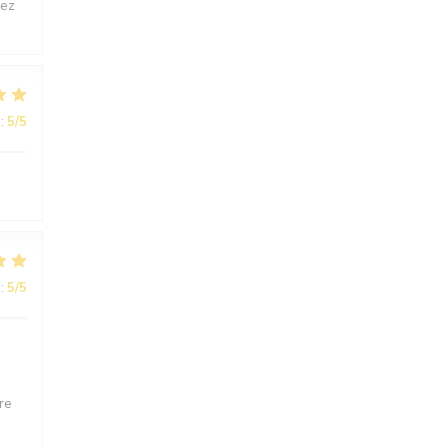
sez
:
5
/5
:
5
/5
re