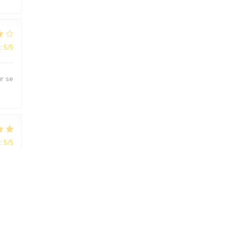
:
5
/5
ur se
:
5
/5
eau.