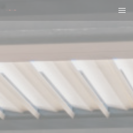
Πίνακας διαχείρισης "Μπισκότων" (Cookies)