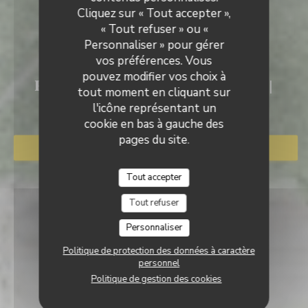
Cliquez sur « Tout accepter »,
« Tout refuser » ou «
Personnaliser » pour gérer
vos préférences. Vous
LE CORRIDOR
pouvez modifier vos choix à
RESTAURANT TRADITIONNEL
|
tout moment en cliquant sur
BLAGNAC
l'icône représentant un
cookie en bas à gauche des
pages du site.
RÉSERVER
Tout accepter
Tout refuser
Personnaliser
Politique de protection des données à caractère
personnel
Politique de gestion des cookies